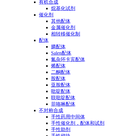
有机合成
烷基化试剂
催化剂
其他配体
金属催化剂
相转移催化制
配体
膦配体
Salen配体
氮杂环卡宾配体
烯配体
二酮配体
胺配体
亚胺配体
吡啶配体
联吡啶配体
菲咯啉配体
不对称合成
手性药用中间体
手性催化剂，配体和试剂
手性助剂
手性砌块