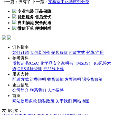
上一篇：没有了
下一篇：
实验室中化学试剂分类
专业包装 正品保障
优质服务 售后无忧
自由物流 安全配送
微信下单 便捷时尚
订购指南
如何订购
大包装询价
销售条款
付款方式
登录/注册
参考资料
质检证书(CoA)
化学品安全说明书（MSDS）
RS风险术
语
GHS危险说明
产品线下载
服务支持
配送方式
运费说明
收货须知
发票说明
退换货政策
企业信息
公司简介
联系我们
人才招聘
首页
网站使用条款
隐私政策
关于我们
网站地图
友情链接：