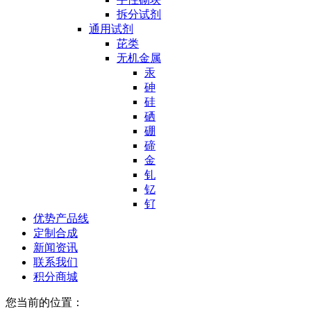
拆分试剂
通用试剂
芘类
无机金属
汞
砷
硅
硒
硼
碲
金
钆
钇
钌
优势产品线
定制合成
新闻资讯
联系我们
积分商城
您当前的位置：