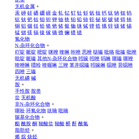
无机金属
+
汞
砷
硅
硒
硼
碲
金
钆
钇
钌
钍
钐
钒
钕
钙
钛
钠
钡
钨
钪
钬
钯
钴
钼
钽
钾
铀
铁
铂
铅
铈
铊
铋
铌
铍
铑
铒
铕
铜
铝
铟
铥
铪
铬
铯
铱
银
铷
铼
铽
锂
锆
锇
锌
锑
锗
锡
锰
锶
镁
镉
镍
镓
镝
镥
镧
镨
镱
氢化物
N-杂环化合物
+
吖啶
哌啶
嘧啶
咪唑
喹啉
咔唑
恶唑
哒嗪
吡咯
吡嗪
吡唑
吡啶
哌嗪
其他N-杂环化合物
吲哚
吲唑
吗啉
噻嗪
噻唑
喹唑啉
嘌呤
喹喔啉
三唑
苯并噁嗪
吲哚啉
噁唑
异噁唑
四唑
三嗪
无机磷
碱
胺
+
手性胺
胺类
盐
无机酸
非N-杂环化合物
+
噻吩
环氧化物
呋喃
吡喃
羰基化合物
+
酯
酰胺
酮
羧酸盐
羧酸
醛
酐
酰氯
脂肪烃
+
烯
烷
炔烃