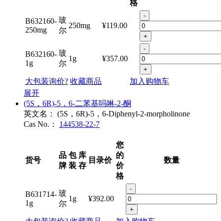
格
-
玻
B632160-
250mg
¥119.00
250mg
尔
+
-
玻
B632160-
1g
¥357.00
1g
尔
+
大包装询价?
收藏商品
加入购物车
展开
(5S，6R)-5，6-二苯基吗啉-2-酮
英文名：
(5S，6R)-5，6-Diphenyl-2-morpholinone
Cas No.：
144538-22-7
您
品
包
库
的
货号
目录价
数量
牌
装
存
价
格
-
玻
B631714-
1g
¥392.00
1g
尔
+