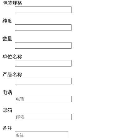
包装规格
纯度
数量
单位名称
产品名称
电话
邮箱