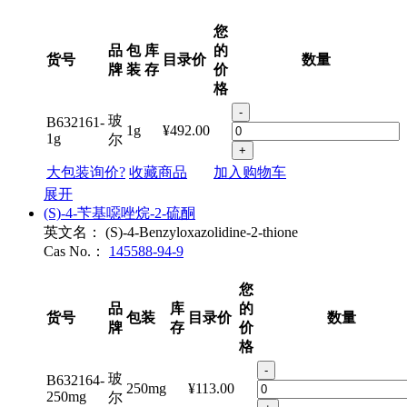
Cas No.：
76186-04-4
您
品
包
库
的
货号
目录价
数量
牌
装
存
价
格
-
玻
B632161-
1g
¥492.00
1g
尔
+
大包装询价?
收藏商品
加入购物车
展开
(S)-4-苄基噁唑烷-2-硫酮
英文名：
(S)-4-Benzyloxazolidine-2-thione
Cas No.：
145588-94-9
您
品
库
的
货号
包装
目录价
数量
牌
存
价
格
-
玻
B632164-