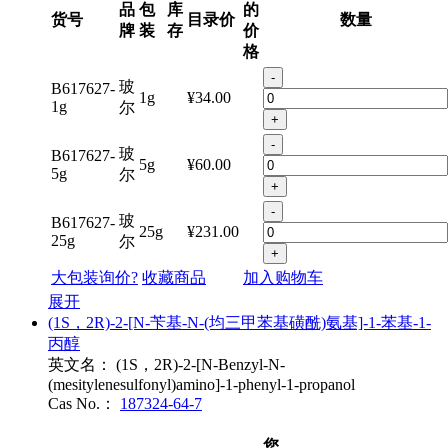
品
包
库
的
货号
目录价
数量
牌
装
存
价
格
-
玻
B617627-
1g
¥34.00
1g
尔
+
-
玻
B617627-
5g
¥60.00
5g
尔
+
-
玻
B617627-
25g
¥231.00
25g
尔
+
大包装询价?
收藏商品
加入购物车
展开
(1S，2R)-2-[N-苄基-N-(均三甲苯基磺酰)氨基]-1-苯基-1-
丙醇
英文名：
(1S，2R)-2-[N-Benzyl-N-
(mesitylenesulfonyl)amino]-1-phenyl-1-propanol
Cas No.：
187324-64-7