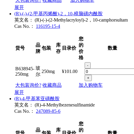
大包装询价?
收藏商品
加入购物车
展开
(R)-(-)-(2-甲基丙烯酰)-2，10-樟脑磺内酰胺
英文名：
(R)-(-)-(2-Methylacryloyl)-2，10-camphorsultam
Cas No.：
116195-15-4
您
品
库
的
货号
包装
目录价
数量
牌
存
价
格
-
玻
B638945-
250mg
¥101.00
250mg
尔
+
大包装询价?
收藏商品
加入购物车
展开
(R)-4-甲基苯亚磺酰胺
英文名：
(R)-4-Methylbezenesulfinamide
Cas No.：
247089-85-6
您