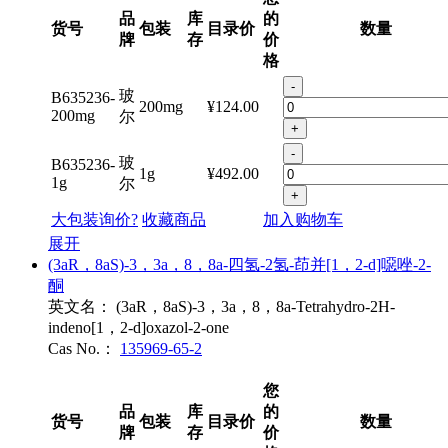
您
品
库
的
货号
包装
目录价
数量
牌
存
价
格
-
玻
B635236-
200mg
¥124.00
200mg
尔
+
-
玻
B635236-
1g
¥492.00
1g
尔
+
大包装询价?
收藏商品
加入购物车
展开
(3aR，8aS)-3，3a，8，8a-四氢-2氢-茚并[1，2-d]噁唑-2-
酮
英文名：
(3aR，8aS)-3，3a，8，8a-Tetrahydro-2H-
indeno[1，2-d]oxazol-2-one
Cas No.：
135969-65-2
您
品
库
的
货号
包装
目录价
数量
牌
存
价