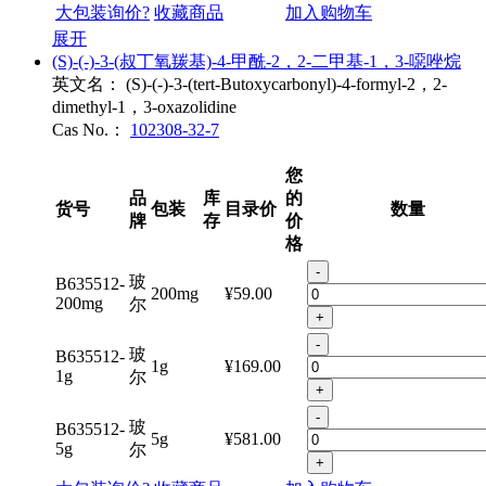
+
大包装询价?
收藏商品
加入购物车
展开
(S)-(-)-3-(叔丁氧羰基)-4-甲酰-2，2-二甲基-1，3-噁唑烷
英文名：
(S)-(-)-3-(tert-Butoxycarbonyl)-4-formyl-2，2-
dimethyl-1，3-oxazolidine
Cas No.：
102308-32-7
您
品
库
的
货号
包装
目录价
数量
牌
存
价
格
-
玻
B635512-
200mg
¥59.00
200mg
尔
+
-
玻
B635512-
1g
¥169.00
1g
尔
+
-
玻
B635512-
5g
¥581.00
5g
尔
+