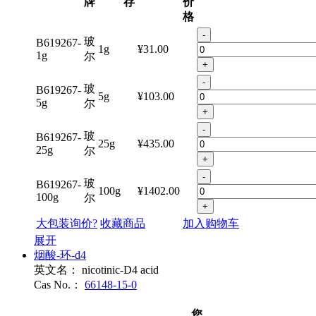
品
库
的
货号
包装
目录价
数量
牌
存
价
格
-
玻
B619267-
1g
¥31.00
1g
尔
+
-
玻
B619267-
5g
¥103.00
5g
尔
+
-
玻
B619267-
25g
¥435.00
25g
尔
+
-
玻
B619267-
100g
¥1402.00
100g
尔
+
大包装询价?
收藏商品
加入购物车
展开
烟酸-环-d4
英文名：
nicotinic-D4 acid
Cas No.：
66148-15-0