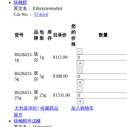
炔雌醇
英文名：
Ethynylestradiol
Cas No.：
57-63-6
您
品
包
库
的
货号
目录价
数量
牌
装
存
价
格
-
玻
B628433-
1g
¥115.00
1g
尔
+
-
玻
B628433-
5g
¥398.00
5g
尔
+
-
玻
B628433-
25g
¥1531.00
25g
尔
+
大包装询价?
收藏商品
加入购物车
展开
炔雌醇环戊醚
英文名：
Quinestrol