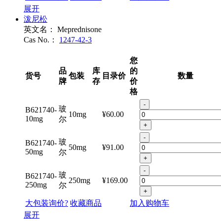
展开
泼尼松
英文名：
Meprednisone
Cas No.：
1247-42-3
您
品
库
的
货号
包装
目录价
数量
牌
存
价
格
-
玻
B621740-
10mg
¥60.00
10mg
尔
+
-
玻
B621740-
50mg
¥91.00
50mg
尔
+
-
玻
B621740-
250mg
¥169.00
250mg
尔
+
大包装询价?
收藏商品
加入购物车
展开