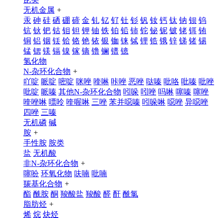
无机金属
+
汞
砷
硅
硒
硼
碲
金
钆
钇
钌
钍
钐
钒
钕
钙
钛
钠
钡
钨
钪
钬
钯
钴
钼
钽
钾
铀
铁
铂
铅
铈
铊
铋
铌
铍
铑
铒
铕
铜
铝
铟
铥
铪
铬
铯
铱
银
铷
铼
铽
锂
锆
锇
锌
锑
锗
锡
锰
锶
镁
镉
镍
镓
镝
镥
镧
镨
镱
氢化物
N-杂环化合物
+
吖啶
哌啶
嘧啶
咪唑
喹啉
咔唑
恶唑
哒嗪
吡咯
吡嗪
吡唑
吡啶
哌嗪
其他N-杂环化合物
吲哚
吲唑
吗啉
噻嗪
噻唑
喹唑啉
嘌呤
喹喔啉
三唑
苯并噁嗪
吲哚啉
噁唑
异噁唑
四唑
三嗪
无机磷
碱
胺
+
手性胺
胺类
盐
无机酸
非N-杂环化合物
+
噻吩
环氧化物
呋喃
吡喃
羰基化合物
+
酯
酰胺
酮
羧酸盐
羧酸
醛
酐
酰氯
脂肪烃
+
烯
烷
炔烃