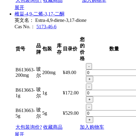
大包装询价?
收藏商品
加入购物车
展开
雌甾-4,9-二烯-3,17-二酮
英文名：
Estra-4,9-diene-3,17-dione
Cas No.：
5173-46-6
您
品
库
的
货号
包装
目录价
数量
牌
存
价
格
-
玻
B613663-
200mg
¥49.00
200mg
尔
+
-
玻
B613663-
1g
¥172.00
1g
尔
+
-
玻
B613663-
5g
¥529.00
5g
尔
+
大包装询价?
收藏商品
加入购物车
展开