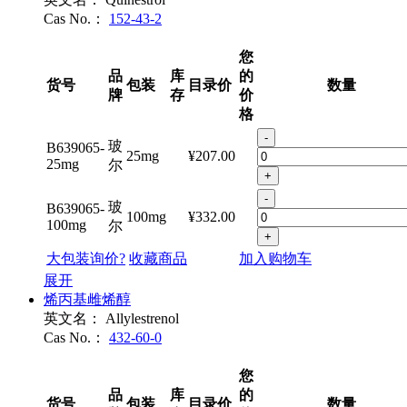
Cas No.：
152-43-2
您
品
库
的
货号
包装
目录价
数量
牌
存
价
格
-
玻
B639065-
25mg
¥207.00
25mg
尔
+
-
玻
B639065-
100mg
¥332.00
100mg
尔
+
大包装询价?
收藏商品
加入购物车
展开
烯丙基雌烯醇
英文名：
Allylestrenol
Cas No.：
432-60-0
您
品
库
的
货号
包装
目录价
数量