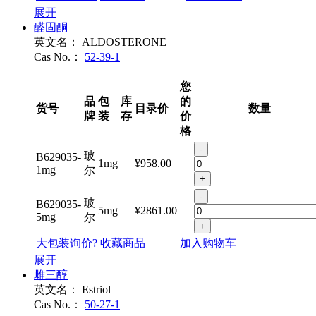
展开
醛固酮
英文名：
ALDOSTERONE
Cas No.：
52-39-1
您
品
包
库
的
货号
目录价
数量
牌
装
存
价
格
-
玻
B629035-
1mg
¥958.00
1mg
尔
+
-
玻
B629035-
5mg
¥2861.00
5mg
尔
+
大包装询价?
收藏商品
加入购物车
展开
雌三醇
英文名：
Estriol
Cas No.：
50-27-1