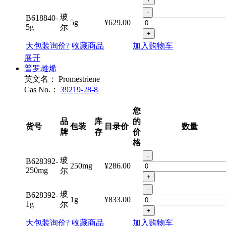
-
玻
B618840-
5g
¥629.00
5g
尔
+
大包装询价?
收藏商品
加入购物车
展开
普罗雌烯
英文名：
Promestriene
Cas No.：
39219-28-8
您
品
库
的
货号
包装
目录价
数量
牌
存
价
格
-
玻
B628392-
250mg
¥286.00
250mg
尔
+
-
玻
B628392-
1g
¥833.00
1g
尔
+
大包装询价?
收藏商品
加入购物车