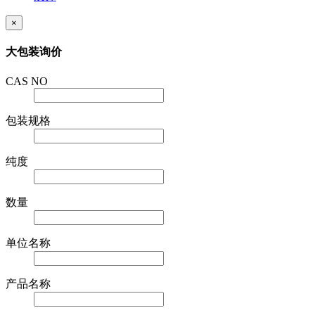
×
大包装询价
CAS NO
包装规格
纯度
数量
单位名称
产品名称