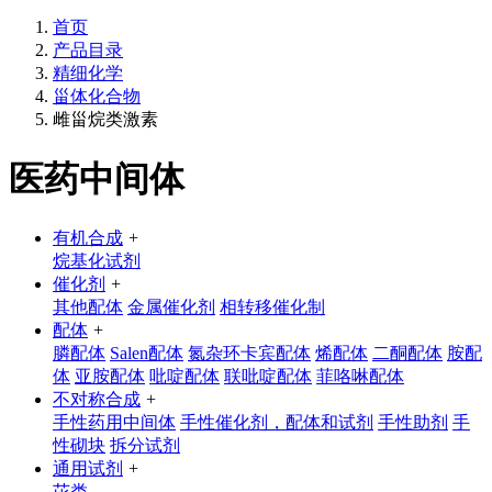
首页
产品目录
精细化学
甾体化合物
雌甾烷类激素
医药中间体
有机合成
+
烷基化试剂
催化剂
+
其他配体
金属催化剂
相转移催化制
配体
+
膦配体
Salen配体
氮杂环卡宾配体
烯配体
二酮配体
胺配
体
亚胺配体
吡啶配体
联吡啶配体
菲咯啉配体
不对称合成
+
手性药用中间体
手性催化剂，配体和试剂
手性助剂
手
性砌块
拆分试剂
通用试剂
+
芘类