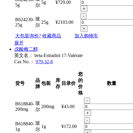
5g
¥729.00
5g
尔
+
-
玻
B624230-
25g
¥2103.00
25g
尔
+
大包装询价?
收藏商品
加入购物车
展开
戊酸雌二醇
英文名：
beta-Estradiol 17-Valerate
Cas No.：
979-32-8
您
品
库
的
货号
包装
目录价
数量
牌
存
价
格
-
玻
B618840-
200mg
¥43.00
200mg
尔
+
-
玻
B618840-
1g
¥172.00
1g
尔
+