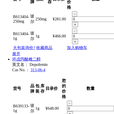
牌
存
价
格
-
玻
B613404-
250mg
¥281.00
250mg
尔
+
-
玻
B613404-
1g
¥466.00
1g
尔
+
大包装询价?
收藏商品
加入购物车
展开
环戊丙酸雌二醇
英文名：
Depofemin
Cas No.：
313-06-4
您
品
包
库
的
货号
目录价
数量
牌
装
存
价
格
-
玻
B639133-
1g
¥648.00
1g
尔
+