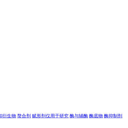
和衍生物
螯合剂
赋形剂仅用于研究
酶与辅酶
酶底物
酶抑制剂