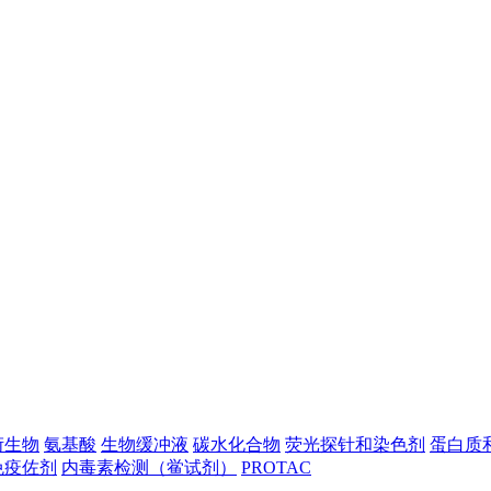
衍生物
氨基酸
生物缓冲液
碳水化合物
荧光探针和染色剂
蛋白质
免疫佐剂
内毒素检测（鲎试剂）
PROTAC