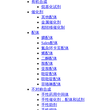
有机合成
烷基化试剂
催化剂
其他配体
金属催化剂
相转移催化制
配体
膦配体
Salen配体
氮杂环卡宾配体
烯配体
二酮配体
胺配体
亚胺配体
吡啶配体
联吡啶配体
菲咯啉配体
不对称合成
手性药用中间体
手性催化剂，配体和试剂
手性助剂
手性砌块