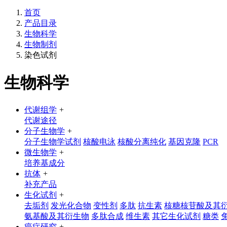
首页
产品目录
生物科学
生物制剂
染色试剂
生物科学
代谢组学
+
代谢途径
分子生物学
+
分子生物学试剂
核酸电泳
核酸分离纯化
基因克隆
PCR
微生物学
+
培养基成分
抗体
+
补充产品
生化试剂
+
去垢剂
发光化合物
变性剂
多肽
抗生素
核糖核苷酸及其
氨基酸及其衍生物
多肽合成
维生素
其它生化试剂
糖类
癌症研究
+