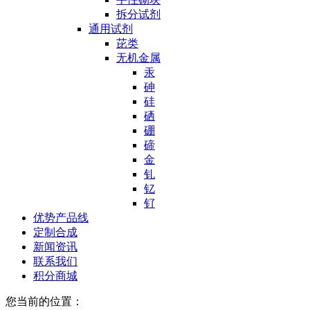
拆分试剂
通用试剂
芘类
无机金属
汞
砷
硅
硒
硼
碲
金
钆
钇
钌
优势产品线
定制合成
新闻资讯
联系我们
积分商城
您当前的位置：