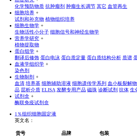
化学预防物质
抗肿瘤剂
肿瘤生长调节
其它
血管再生
细胞培养
+
试剂和补充物
植物组织培养
细胞生物学
+
生物活性小分子
细胞信号和神经生物学
营养学研究
+
植物提取物
蛋白组学
+
翻译后修饰
蛋白电泳
蛋白质定量
蛋白质结构分析
质谱
血液学组织学
+
染色剂
生物制剂
+
血清
培养基
细胞辅助溶液
细胞遗传学系列
血小板裂解物
品
层析介质
ELISA
发酵专用产品
磁珠
诊断试剂
抗体
生
试剂盒
+
酶联免疫试剂盒
1％组织细胞固定液
英文名：
货号
品牌
包装