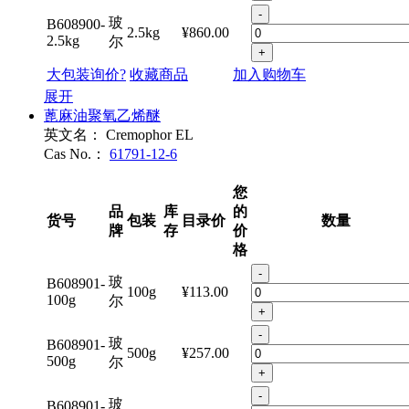
-
玻
B608900-
2.5kg
¥860.00
2.5kg
尔
+
大包装询价?
收藏商品
加入购物车
展开
蓖麻油聚氧乙烯醚
英文名：
Cremophor EL
Cas No.：
61791-12-6
您
品
库
的
货号
包装
目录价
数量
牌
存
价
格
-
玻
B608901-
100g
¥113.00
100g
尔
+
-
玻
B608901-
500g
¥257.00
500g
尔
+
-
玻