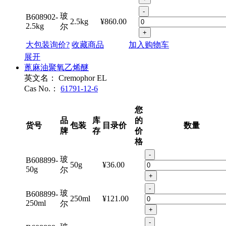
+
-
玻
B608902-
2.5kg
¥860.00
2.5kg
尔
+
大包装询价?
收藏商品
加入购物车
展开
蓖麻油聚氧乙烯醚
英文名：
Cremophor EL
Cas No.：
61791-12-6
您
品
库
的
货号
包装
目录价
数量
牌
存
价
格
-
玻
B608899-
50g
¥36.00
50g
尔
+
-
玻
B608899-
250ml
¥121.00
250ml
尔
+