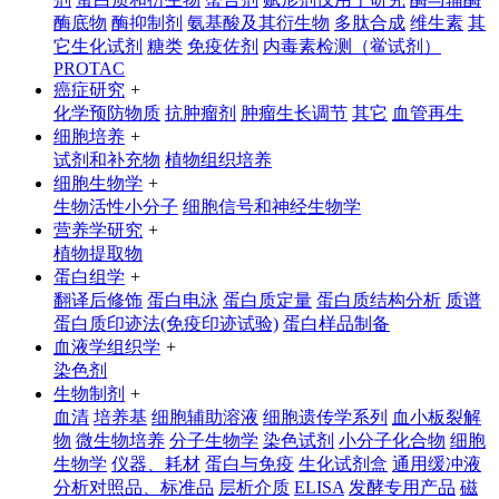
酶底物
酶抑制剂
氨基酸及其衍生物
多肽合成
维生素
其
它生化试剂
糖类
免疫佐剂
内毒素检测（鲎试剂）
PROTAC
癌症研究
+
化学预防物质
抗肿瘤剂
肿瘤生长调节
其它
血管再生
细胞培养
+
试剂和补充物
植物组织培养
细胞生物学
+
生物活性小分子
细胞信号和神经生物学
营养学研究
+
植物提取物
蛋白组学
+
翻译后修饰
蛋白电泳
蛋白质定量
蛋白质结构分析
质谱
蛋白质印迹法(免疫印迹试验)
蛋白样品制备
血液学组织学
+
染色剂
生物制剂
+
血清
培养基
细胞辅助溶液
细胞遗传学系列
血小板裂解
物
微生物培养
分子生物学
染色试剂
小分子化合物
细胞
生物学
仪器、耗材
蛋白与免疫
生化试剂盒
通用缓冲液
分析对照品、标准品
层析介质
ELISA
发酵专用产品
磁