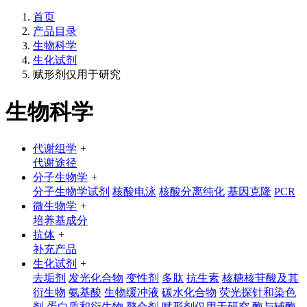
首页
产品目录
生物科学
生化试剂
赋形剂仅用于研究
生物科学
代谢组学
+
代谢途径
分子生物学
+
分子生物学试剂
核酸电泳
核酸分离纯化
基因克隆
PCR
微生物学
+
培养基成分
抗体
+
补充产品
生化试剂
+
去垢剂
发光化合物
变性剂
多肽
抗生素
核糖核苷酸及其
衍生物
氨基酸
生物缓冲液
碳水化合物
荧光探针和染色
剂
蛋白质和衍生物
螯合剂
赋形剂仅用于研究
酶与辅酶