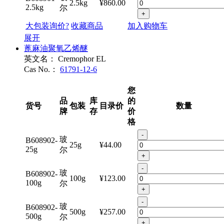
B608901-
2.5kg
¥860.00
2.5kg
尔
+
大包装询价?
收藏商品
加入购物车
展开
蓖麻油聚氧乙烯醚
英文名：
Cremophor EL
Cas No.：
61791-12-6
您
品
库
的
货号
包装
目录价
数量
牌
存
价
格
-
玻
B608902-
25g
¥44.00
25g
尔
+
-
玻
B608902-
100g
¥123.00
100g
尔
+
-
玻
B608902-
500g
¥257.00
500g
尔