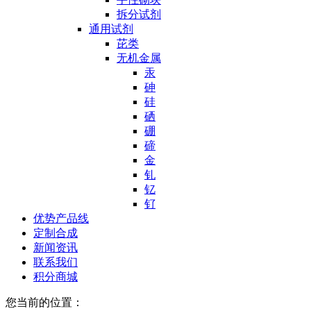
拆分试剂
通用试剂
芘类
无机金属
汞
砷
硅
硒
硼
碲
金
钆
钇
钌
优势产品线
定制合成
新闻资讯
联系我们
积分商城
您当前的位置：