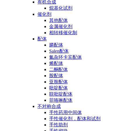
有机合成
烷基化试剂
催化剂
其他配体
金属催化剂
相转移催化制
配体
膦配体
Salen配体
氮杂环卡宾配体
烯配体
二酮配体
胺配体
亚胺配体
吡啶配体
联吡啶配体
菲咯啉配体
不对称合成
手性药用中间体
手性催化剂，配体和试剂
手性助剂
手性砌块