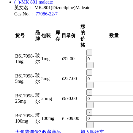
展开
(+)-MK 801 maleate
英文名：
MK-801(Dizocilpine)Maleate
Cas No.：
77086-22-7
您
品
库
的
货号
包装
目录价
数量
牌
存
价
格
-
玻
B617098-
1mg
¥92.00
1mg
尔
+
-
玻
B617098-
5mg
¥227.00
5mg
尔
+
-
玻
B617098-
25mg
¥670.00
25mg
尔
+
-
玻
B617098-
100mg
¥1709.00
100mg
尔
+