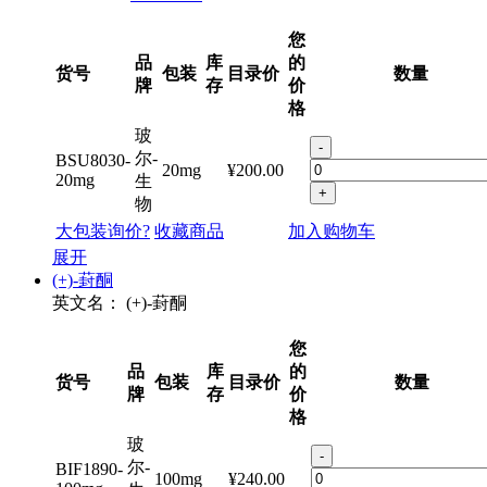
英文名：
(+)-Usnic Acid
Cas No.：
7562-61-0
您
品
库
的
货号
包装
目录价
数量
牌
存
价
格
玻
-
尔-
BSU8030-
20mg
¥200.00
20mg
生
+
物
大包装询价?
收藏商品
加入购物车
展开
(+)-葑酮
英文名：
(+)-葑酮
您
品
库
的
货号
包装
目录价
数量
牌
存
价
格
玻