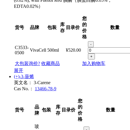
(0.02%), with Phenol Red 胰酶（胰蛋白酶0.05%，
EDTA0.02%）
您
库
的
货号
品牌
包装
目录价
数量
存
价
格
-
C3533-
VivaCell
500ml
¥520.00
0500
+
大包装询价?
收藏商品
加入购物车
展开
(+)-3-蒈烯
英文名：
3-Carene
Cas No.：
13466-78-9
您
品
库
的
货号
包装
目录价
数量
牌
存
价
格
玻