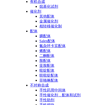
有机合成
烷基化试剂
催化剂
其他配体
金属催化剂
相转移催化制
配体
膦配体
Salen配体
氮杂环卡宾配体
烯配体
二酮配体
胺配体
亚胺配体
吡啶配体
联吡啶配体
菲咯啉配体
不对称合成
手性药用中间体
手性催化剂，配体和试剂
手性助剂
手性砌块