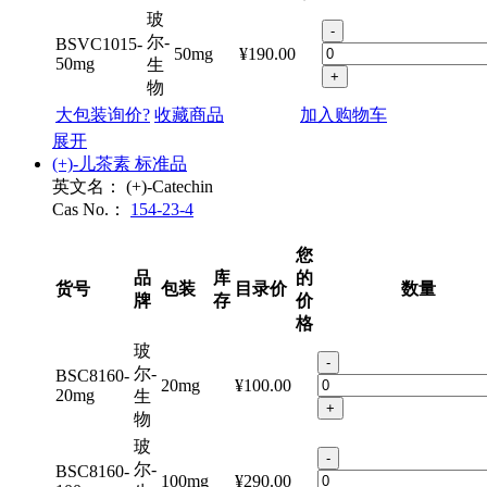
牌
存
价
格
玻
-
尔-
BSVC1015-
50mg
¥190.00
50mg
生
+
物
大包装询价?
收藏商品
加入购物车
展开
(+)-儿茶素 标准品
英文名：
(+)-Catechin
Cas No.：
154-23-4
您
品
库
的
货号
包装
目录价
数量
牌
存
价
格
玻
-
尔-
BSC8160-
20mg
¥100.00
20mg
生
+
物
玻