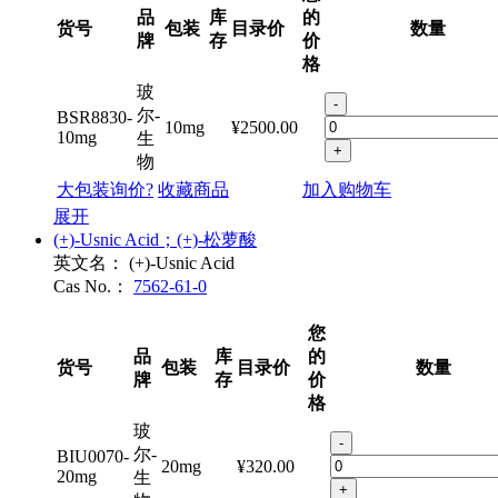
您
品
库
的
货号
包装
目录价
数量
牌
存
价
格
玻
-
尔-
BSR8830-
10mg
¥2500.00
10mg
生
+
物
大包装询价?
收藏商品
加入购物车
展开
(+)-Usnic Acid；(+)-松萝酸
英文名：
(+)-Usnic Acid
Cas No.：
7562-61-0
您
品
库
的
货号
包装
目录价
数量
牌
存
价
格
玻
-
尔-
BIU0070-
20mg
¥320.00