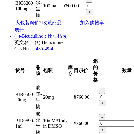
-
尔-
BIC6260-
100mg
¥600.00
100mg
生
+
物
大包装询价?
收藏商品
加入购物车
展开
(+)-Bicuculline；比枯枯灵
英文名：
(+)-Bicuculline
Cas No.：
485-49-4
您
品
库
的
货号
包装
目录价
数量
牌
存
价
格
玻
-
尔-
BIB0590-
20mg
¥760.00
20mg
生
+
物
玻
-
尔-
BIB0590-
10mM*1mL
¥860.00
1ml
in DMSO
生
+