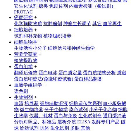
它生化试剂
糖类
免疫佐剂
内毒素检测（鲎试剂）
PROTAC
癌症研究
+
化学预防物质
抗肿瘤剂
肿瘤生长调节
其它
血管再生
细胞培养
+
试剂和补充物
植物组织培养
细胞生物学
+
生物活性小分子
细胞信号和神经生物学
营养学研究
+
植物提取物
蛋白组学
+
翻译后修饰
蛋白电泳
蛋白质定量
蛋白质结构分析
质谱
蛋白质印迹法(免疫印迹试验)
蛋白样品制备
血液学组织学
+
染色剂
生物制剂
+
血清
培养基
细胞辅助溶液
细胞遗传学系列
血小板裂解
物
微生物培养
分子生物学
染色试剂
小分子化合物
细胞
生物学
仪器、耗材
蛋白与免疫
生化试剂盒
通用缓冲液
分析对照品、标准品
层析介质
ELISA
发酵专用产品
磁
珠
诊断试剂
抗体
生化试剂
多肽
其他