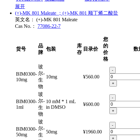
大包装询价?
收藏商品
加入购物车
展开
(+)-MK 801 Maleate ；(+)-MK 801 顺丁烯二酸盐
英文名：
(+)-MK 801 Maleate
Cas No.：
77086-22-7
您
品
库
的
货号
包装
目录价
数
牌
存
价
格
玻
-
尔-
BIM0300-
10mg
¥560.00
10mg
生
+
物
玻
-
尔-
BIM0300-
10 mM * 1 mL
¥600.00
1ml
in DMSO
生
+
物
玻
-
尔-
BIM0300-
50mg
¥1960.00