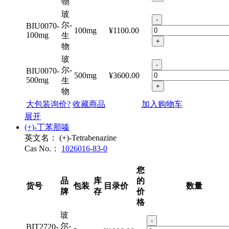
20mg
生
+
物
玻
-
尔-
BIU0070-
100mg
¥1100.00
100mg
生
+
物
玻
-
尔-
BIU0070-
500mg
¥3600.00
500mg
生
+
物
大包装询价?
收藏商品
加入购物车
展开
(+)-丁苯那嗪
英文名：
(+)-Tetrabenazine
Cas No.：
1026016-83-0
您
品
库
的
货号
包装
目录价
数量
牌
存
价
格
玻