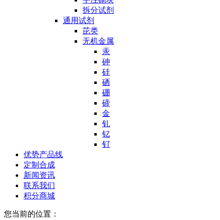
拆分试剂
通用试剂
芘类
无机金属
汞
砷
硅
硒
硼
碲
金
钆
钇
钌
优势产品线
定制合成
新闻资讯
联系我们
积分商城
您当前的位置：