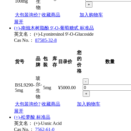
-
尔-
BSC8160-
100mg
¥290.00
100mg
生
+
物
大包装询价?
收藏商品
加入购物车
展开
(+)-南烛木树脂酚 9'-O-葡萄糖甙 标准品
英文名：
(+)-Lyoniresinol 9'-O-Glucoside
Cas No.：
87585-32-8
您
品
包
库
的
货号
目录价
数量
牌
装
存
价
格
玻
-
尔-
BSL9290-
5mg
¥5000.00
5mg
生
+
物
大包装询价?
收藏商品
加入购物车
展开
(+)-松萝酸 标准品