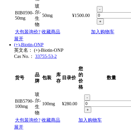
物
玻
-
尔-
BIB0590-
50mg
¥1500.00
50mg
生
+
物
大包装询价?
收藏商品
加入购物车
展开
(+)-Biotin-ONP
英文名：
(+)-Biotin-ONP
Cas No.：
33755-53-2
您
品
库
的
货号
包装
目录价
数量
牌
存
价
格
玻
-
尔-
BIB5790-
100mg
¥280.00
100mg
生
+
物
大包装询价?
收藏商品
加入购物车