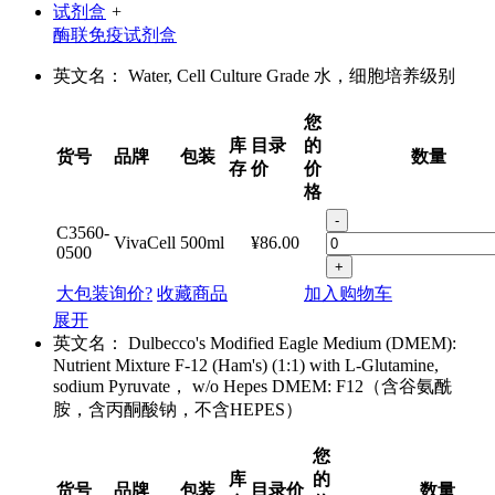
试剂盒
+
酶联免疫试剂盒
英文名：
Water, Cell Culture Grade 水，细胞培养级别
您
库
目录
的
货号
品牌
包装
数量
存
价
价
格
-
C3560-
VivaCell
500ml
¥86.00
0500
+
大包装询价?
收藏商品
加入购物车
展开
英文名：
Dulbecco's Modified Eagle Medium (DMEM):
Nutrient Mixture F-12 (Ham's) (1:1) with L-Glutamine,
sodium Pyruvate， w/o Hepes DMEM: F12（含谷氨酰
胺，含丙酮酸钠，不含HEPES）
您
库
的
货号
品牌
包装
目录价
数量