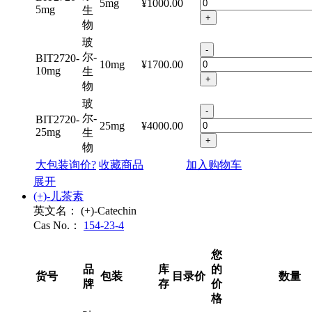
-
尔-
BIT2720-
5mg
¥1000.00
5mg
生
+
物
玻
-
尔-
BIT2720-
10mg
¥1700.00
10mg
生
+
物
玻
-
尔-
BIT2720-
25mg
¥4000.00
25mg
生
+
物
大包装询价?
收藏商品
加入购物车
展开
(+)-儿茶素
英文名：
(+)-Catechin
Cas No.：
154-23-4
您
品
库
的
货号
包装
目录价
数量
牌
存
价