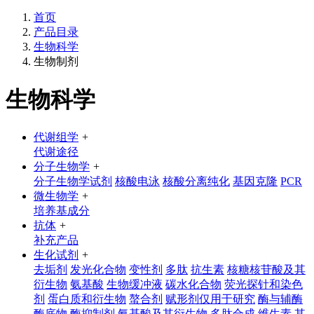
首页
产品目录
生物科学
生物制剂
生物科学
代谢组学
+
代谢途径
分子生物学
+
分子生物学试剂
核酸电泳
核酸分离纯化
基因克隆
PCR
微生物学
+
培养基成分
抗体
+
补充产品
生化试剂
+
去垢剂
发光化合物
变性剂
多肽
抗生素
核糖核苷酸及其
衍生物
氨基酸
生物缓冲液
碳水化合物
荧光探针和染色
剂
蛋白质和衍生物
螯合剂
赋形剂仅用于研究
酶与辅酶
酶底物
酶抑制剂
氨基酸及其衍生物
多肽合成
维生素
其