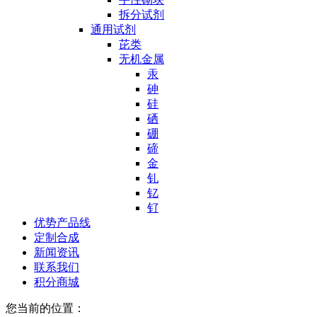
拆分试剂
通用试剂
芘类
无机金属
汞
砷
硅
硒
硼
碲
金
钆
钇
钌
优势产品线
定制合成
新闻资讯
联系我们
积分商城
您当前的位置：