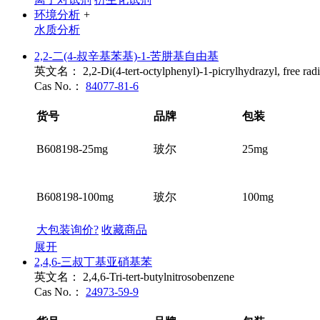
环境分析
+
水质分析
2,2-二(4-叔辛基苯基)-1-苦肼基自由基
英文名：
2,2-Di(4-tert-octylphenyl)-1-picrylhydrazyl, free radi
Cas No.：
84077-81-6
货号
品牌
包装
B608198-25mg
玻尔
25mg
B608198-100mg
玻尔
100mg
大包装询价?
收藏商品
展开
2,4,6-三叔丁基亚硝基苯
英文名：
2,4,6-Tri-tert-butylnitrosobenzene
Cas No.：
24973-59-9