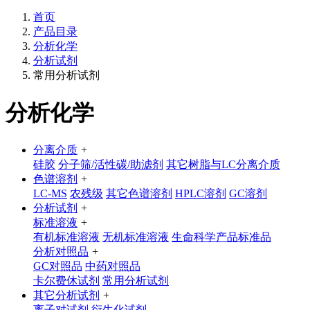
首页
产品目录
分析化学
分析试剂
常用分析试剂
分析化学
分离介质
+
硅胶
分子筛/活性碳/助滤剂
其它树脂与LC分离介质
色谱溶剂
+
LC-MS
农残级
其它色谱溶剂
HPLC溶剂
GC溶剂
分析试剂
+
标准溶液
+
有机标准溶液
无机标准溶液
生命科学产品标准品
分析对照品
+
GC对照品
中药对照品
卡尔费休试剂
常用分析试剂
其它分析试剂
+
离子对试剂
衍生化试剂