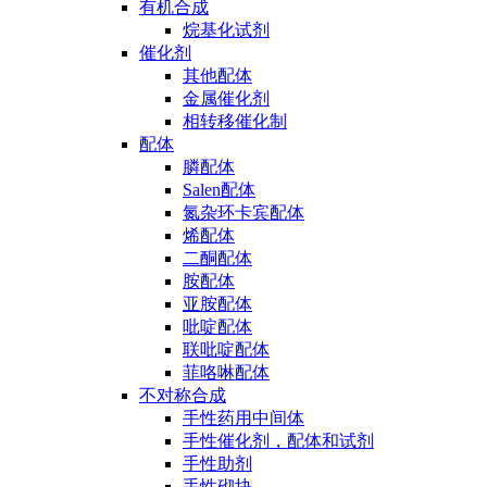
有机合成
烷基化试剂
催化剂
其他配体
金属催化剂
相转移催化制
配体
膦配体
Salen配体
氮杂环卡宾配体
烯配体
二酮配体
胺配体
亚胺配体
吡啶配体
联吡啶配体
菲咯啉配体
不对称合成
手性药用中间体
手性催化剂，配体和试剂
手性助剂
手性砌块