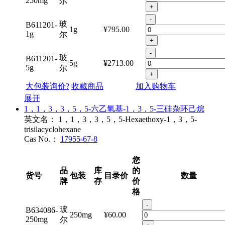
250mg
尔
+
-
玻
B611201-
1g
¥795.00
1g
尔
+
-
玻
B611201-
5g
¥2713.00
5g
尔
+
大包装询价?
收藏商品
加入购物车
展开
1，1，3，3，5，5-六乙氧基-1，3，5-三硅杂环己烷
英文名：
1，1，3，3，5，5-Hexaethoxy-1，3，5-
trisilacyclohexane
Cas No.：
17955-67-8
您
品
库
的
货号
包装
目录价
数量
牌
存
价
格
-
玻
B634086-
250mg
¥60.00
250mg
尔