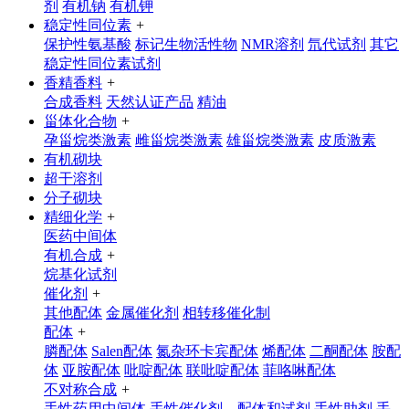
剂
有机钠
有机钾
稳定性同位素
+
保护性氨基酸
标记生物活性物
NMR溶剂
氘代试剂
其它
稳定性同位素试剂
香精香料
+
合成香料
天然认证产品
精油
甾体化合物
+
孕甾烷类激素
雌甾烷类激素
雄甾烷类激素
皮质激素
有机砌块
超干溶剂
分子砌块
精细化学
+
医药中间体
有机合成
+
烷基化试剂
催化剂
+
其他配体
金属催化剂
相转移催化制
配体
+
膦配体
Salen配体
氮杂环卡宾配体
烯配体
二酮配体
胺配
体
亚胺配体
吡啶配体
联吡啶配体
菲咯啉配体
不对称合成
+
手性药用中间体
手性催化剂，配体和试剂
手性助剂
手