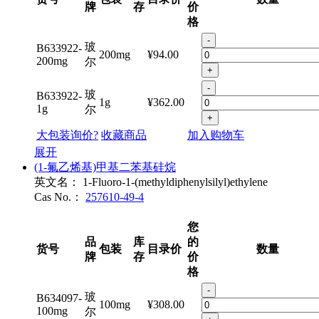
牌
存
价
格
-
玻
B633922-
200mg
¥94.00
200mg
尔
+
-
玻
B633922-
1g
¥362.00
1g
尔
+
大包装询价?
收藏商品
加入购物车
展开
(1-氟乙烯基)甲基二苯基硅烷
英文名：
1-Fluoro-1-(methyldiphenylsilyl)ethylene
Cas No.：
257610-49-4
您
品
库
的
货号
包装
目录价
数量
牌
存
价
格
-
玻
B634097-
100mg
¥308.00
100mg
尔