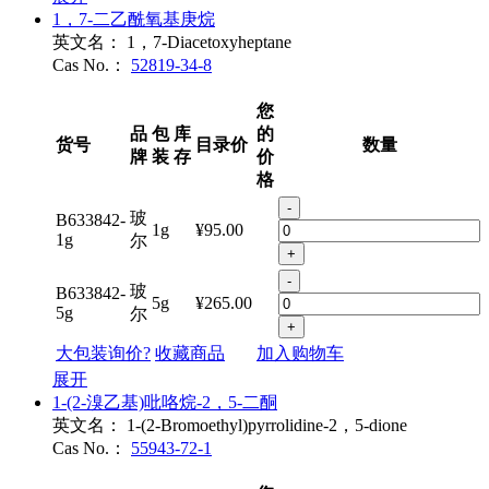
1，7-二乙酰氧基庚烷
英文名：
1，7-Diacetoxyheptane
Cas No.：
52819-34-8
您
品
包
库
的
货号
目录价
数量
牌
装
存
价
格
-
玻
B633842-
1g
¥95.00
1g
尔
+
-
玻
B633842-
5g
¥265.00
5g
尔
+
大包装询价?
收藏商品
加入购物车
展开
1-(2-溴乙基)吡咯烷-2，5-二酮
英文名：
1-(2-Bromoethyl)pyrrolidine-2，5-dione
Cas No.：
55943-72-1