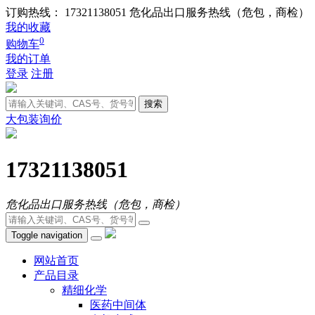
订购热线： 17321138051
危化品出口服务热线（危包，商检）
我的收藏
0
购物车
我的订单
登录
注册
搜索
大包装询价
17321138051
危化品出口服务热线（危包，商检）
Toggle navigation
网站首页
产品目录
精细化学
医药中间体