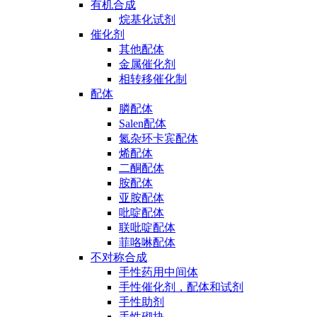
有机合成
烷基化试剂
催化剂
其他配体
金属催化剂
相转移催化制
配体
膦配体
Salen配体
氮杂环卡宾配体
烯配体
二酮配体
胺配体
亚胺配体
吡啶配体
联吡啶配体
菲咯啉配体
不对称合成
手性药用中间体
手性催化剂，配体和试剂
手性助剂
手性砌块