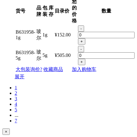
您
品
包
库
的
货号
目录价
数量
牌
装
存
价
格
-
玻
B631958-
1g
¥152.00
1g
尔
+
-
玻
B631958-
5g
¥505.00
5g
尔
+
大包装询价?
收藏商品
加入购物车
展开
1
2
3
4
5
...
7
×