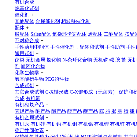
有机合成
+
烷基化试剂
催化剂
+
其他配体
金属催化剂
相转移催化制
配体
+
膦配体
Salen配体
氮杂环卡宾配体
烯配体
二酮配体
胺配
不对称合成
+
手性药用中间体
手性催化剂，配体和试剂
手性助剂
手性
通用试剂
+
芘类
无机金属
氢化物
N-杂环化合物
无机磷
碱
胺
盐
无
剂
螺环化合物
化学生物学
+
氨基酸衍生物
PEG衍生物
合成试剂
+
其它合成试剂
C-X键形成
C-X键形成（无卤素）
保护和
合成
有机氰
有机砌块产品
+
芳烃产品
酮产品
酯产品
醇产品
醚产品
腙
肟
脲
肼
腈
胍
有机金属试剂
+
有机汞
有机硅
有机铅
有机铜
有机铝
有机锂
有机锌
有机
稳定性同位素
+
保护性氨基酸
标记生物活性物
NMR溶剂
氘代试剂
其它