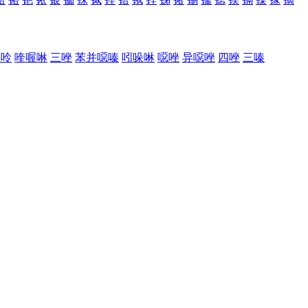
嘌呤
喹喔啉
三唑
苯并噁嗪
吲哚啉
噁唑
异噁唑
四唑
三嗪