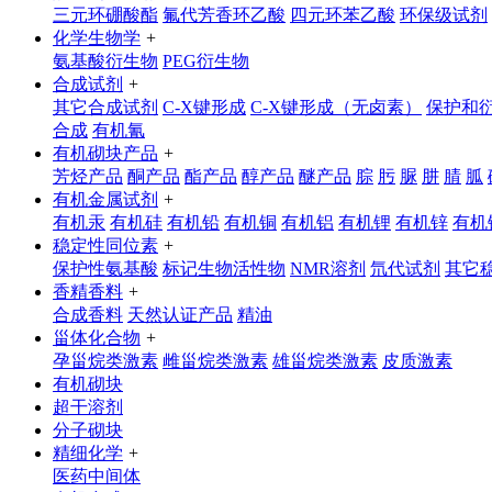
三元环硼酸酯
氟代芳香环乙酸
四元环苯乙酸
环保级试剂
化学生物学
+
氨基酸衍生物
PEG衍生物
合成试剂
+
其它合成试剂
C-X键形成
C-X键形成（无卤素）
保护和
合成
有机氰
有机砌块产品
+
芳烃产品
酮产品
酯产品
醇产品
醚产品
腙
肟
脲
肼
腈
胍
有机金属试剂
+
有机汞
有机硅
有机铅
有机铜
有机铝
有机锂
有机锌
有机
稳定性同位素
+
保护性氨基酸
标记生物活性物
NMR溶剂
氘代试剂
其它
香精香料
+
合成香料
天然认证产品
精油
甾体化合物
+
孕甾烷类激素
雌甾烷类激素
雄甾烷类激素
皮质激素
有机砌块
超干溶剂
分子砌块
精细化学
+
医药中间体