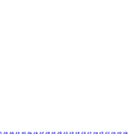
铪
铬
铯
铱
银
铷
铼
铽
锂
锆
锇
锌
锑
锗
锡
锰
锶
镁
镉
镍
镓
镝