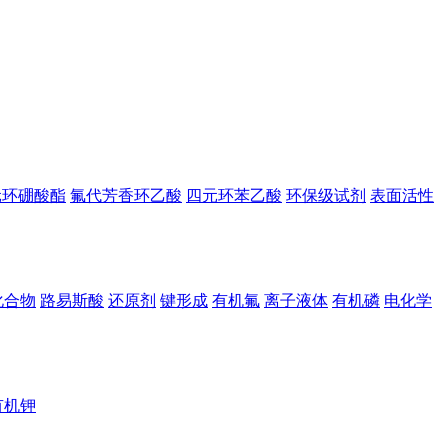
元环硼酸酯
氟代芳香环乙酸
四元环苯乙酸
环保级试剂
表面活性
化合物
路易斯酸
还原剂
键形成
有机氟
离子液体
有机磷
电化学
有机钾