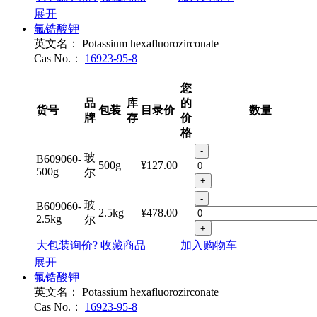
大包装询价?
收藏商品
加入购物车
展开
氟锆酸钾
英文名：
Potassium hexafluorozirconate
Cas No.：
16923-95-8
您
品
库
的
货号
包装
目录价
数量
牌
存
价
格
-
玻
B609060-
500g
¥127.00
500g
尔
+
-
玻
B609060-
2.5kg
¥478.00
2.5kg
尔
+
大包装询价?
收藏商品
加入购物车
展开
氟锆酸钾
英文名：
Potassium hexafluorozirconate