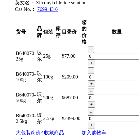
氧氯化锆
英文名：
Zirconyl chloride solution
Cas No.：
7699-43-6
您
品
库
的
货号
包装
目录价
数量
牌
存
价
格
-
玻
B640070-
25g
¥77.00
25g
尔
+
-
玻
B640070-
100g
¥209.00
100g
尔
+
-
玻
B640070-
500g
¥687.00
500g
尔
+
-
玻
B640070-
2.5kg
¥2399.00
2.5kg
尔
+