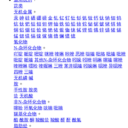
芘类
无机金属
+
汞
砷
硅
硒
硼
碲
金
钆
钇
钌
钍
钐
钒
钕
钙
钛
钠
钡
钨
钪
钬
钯
钴
钼
钽
钾
铀
铁
铂
铅
铈
铊
铋
铌
铍
铑
铒
铕
铜
铝
铟
铥
铪
铬
铯
铱
银
铷
铼
铽
锂
锆
锇
锌
锑
锗
锡
锰
锶
镁
镉
镍
镓
镝
镥
镧
镨
镱
氢化物
N-杂环化合物
+
吖啶
哌啶
嘧啶
咪唑
喹啉
咔唑
恶唑
哒嗪
吡咯
吡嗪
吡唑
吡啶
哌嗪
其他N-杂环化合物
吲哚
吲唑
吗啉
噻嗪
噻唑
喹唑啉
嘌呤
喹喔啉
三唑
苯并噁嗪
吲哚啉
噁唑
异噁唑
四唑
三嗪
无机磷
碱
胺
+
手性胺
胺类
盐
无机酸
非N-杂环化合物
+
噻吩
环氧化物
呋喃
吡喃
羰基化合物
+
酯
酰胺
酮
羧酸盐
羧酸
醛
酐
酰氯
脂肪烃
+