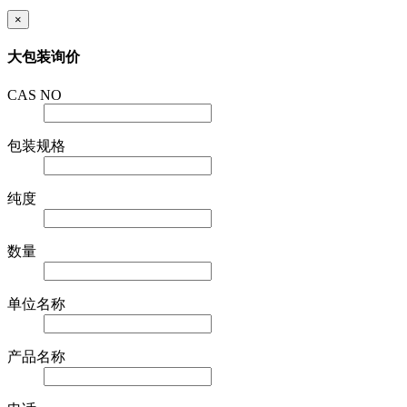
2
3
×
大包装询价
CAS NO
包装规格
纯度
数量
单位名称
产品名称