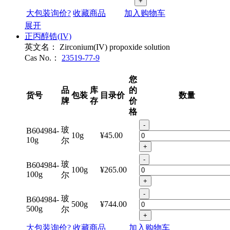
5g
¥1140.00
5g
尔
+
大包装询价?
收藏商品
加入购物车
展开
正丙醇锆(IV)
英文名：
Zirconium(IV) propoxide solution
Cas No.：
23519-77-9
您
品
库
的
货号
包装
目录价
数量
牌
存
价
格
-
玻
B604984-
10g
¥45.00
10g
尔
+
-
玻
B604984-
100g
¥265.00
100g
尔
+
-
玻
B604984-
500g
¥744.00
500g
尔
+