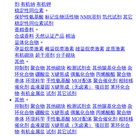
剂
有机钠
有机钾
稳定性同位素
+
保护性氨基酸
标记生物活性物
NMR溶剂
氘代试剂
其它
稳定性同位素试剂
香精香料
+
合成香料
天然认证产品
精油
甾体化合物
+
孕甾烷类激素
雌甾烷类激素
雄甾烷类激素
皮质激素
有机砌块
超干溶剂
分子砌块
其他
+
抑制剂
聚合物
其他砌块
检测试剂盒
其他羰基化合物
杂
环化合物
硼酸盐
X键形成
偶氮化合物
丙烯酸酯
聚合物
单体
环境科学
手性氨基酸
MOF配体
聚合催化剂
相转移
催化剂
血液凝固
X键形成（无卤素）
项目部
苯环化合
物
有机金属盐
试剂
其它试剂
其他
+
抑制剂
聚合物
其他砌块
检测试剂盒
其他羰基化合物
杂
环化合物
硼酸盐
X键形成
偶氮化合物
丙烯酸酯
聚合物
单体
环境科学
手性氨基酸
MOF配体
聚合催化剂
相转移
催化剂
血液凝固
X键形成（无卤素）
项目部
苯环化合
物
有机金属盐
试剂
其它试剂