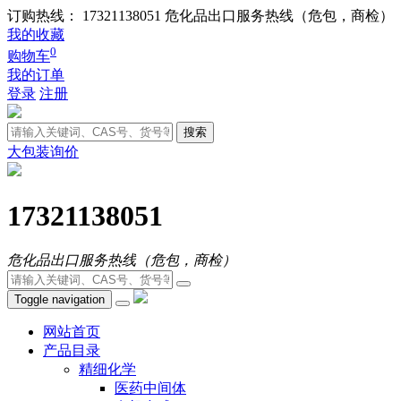
订购热线： 17321138051
危化品出口服务热线（危包，商检）
我的收藏
0
购物车
我的订单
登录
注册
搜索
大包装询价
17321138051
危化品出口服务热线（危包，商检）
Toggle navigation
网站首页
产品目录
精细化学
医药中间体