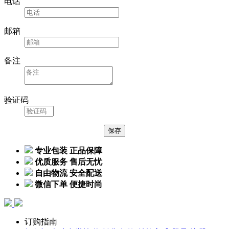
电话
邮箱
备注
验证码
专业包装 正品保障
优质服务 售后无忧
自由物流 安全配送
微信下单 便捷时尚