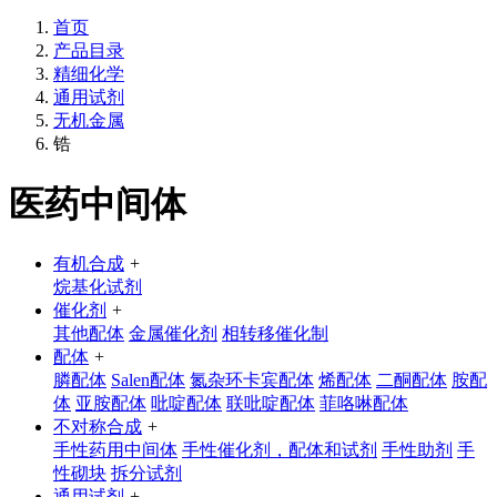
首页
产品目录
精细化学
通用试剂
无机金属
锆
医药中间体
有机合成
+
烷基化试剂
催化剂
+
其他配体
金属催化剂
相转移催化制
配体
+
膦配体
Salen配体
氮杂环卡宾配体
烯配体
二酮配体
胺配
体
亚胺配体
吡啶配体
联吡啶配体
菲咯啉配体
不对称合成
+
手性药用中间体
手性催化剂，配体和试剂
手性助剂
手
性砌块
拆分试剂
通用试剂
+