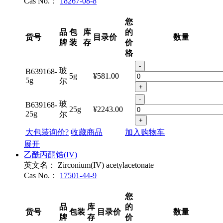
Cas No.：
18267-08-8
您
品
包
库
的
货号
目录价
数量
牌
装
存
价
格
-
玻
B639168-
5g
¥581.00
5g
尔
+
-
玻
B639168-
25g
¥2243.00
25g
尔
+
大包装询价?
收藏商品
加入购物车
展开
乙酰丙酮锆(IV)
英文名：
Zirconium(IV) acetylacetonate
Cas No.：
17501-44-9
您
品
库
的
货号
包装
目录价
数量
牌
存
价