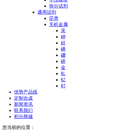
拆分试剂
通用试剂
芘类
无机金属
汞
砷
硅
硒
硼
碲
金
钆
钇
钌
优势产品线
定制合成
新闻资讯
联系我们
积分商城
您当前的位置：