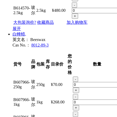
-
玻
B614570-
2.5kg
¥480.00
2.5kg
尔
+
大包装询价?
收藏商品
加入购物车
展开
白蜂蜡,
英文名：
Beeswax
Cas No.：
8012-89-3
您
品
库
的
货号
包装
目录价
数量
牌
存
价
格
-
玻
B607966-
250g
¥70.00
250g
尔
+
-
玻
B607966-
1kg
¥268.00
1kg
尔
+
-
玻