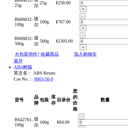
B606832-
25g
¥258.00
25g
尔
+
-
玻
B606832-
100g
¥707.00
100g
尔
+
-
玻
B606832-
500g
¥2305.00
500g
尔
+
大包装询价?
收藏商品
加入购物车
展开
ABS树脂
英文名：
ABS Resins
Cas No.：
9003-56-9
您
品
库
的
货号
包装
目录价
数量
牌
存
价
格
-
玻
B642761-
100g
¥84.00
100g
尔