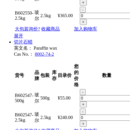
+
-
玻
B602550-
2.5kg
¥365.00
2.5kg
尔
+
大包装询价?
收藏商品
加入购物车
展开
切片石蜡
英文名：
Paraffin wax
Cas No.：
8002-74-2
您
品
库
的
货号
包装
目录价
数量
牌
存
价
格
-
玻
B602547-
500g
¥55.00
500g
尔
+
-
玻
B602547-
2.5kg
¥240.00
2.5kg
尔
+