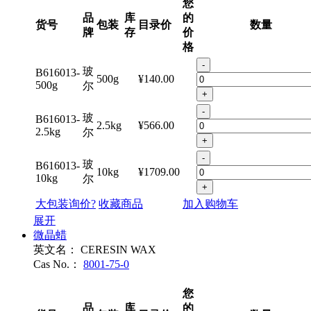
您
品
库
的
货号
包装
目录价
数量
牌
存
价
格
-
玻
B616013-
500g
¥140.00
500g
尔
+
-
玻
B616013-
2.5kg
¥566.00
2.5kg
尔
+
-
玻
B616013-
10kg
¥1709.00
10kg
尔
+
大包装询价?
收藏商品
加入购物车
展开
微晶蜡
英文名：
CERESIN WAX
Cas No.：
8001-75-0
您
品
库
的