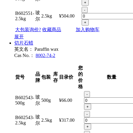
+
-
玻
B602551-
2.5kg
¥504.00
2.5kg
尔
+
大包装询价?
收藏商品
加入购物车
展开
切片石蜡
英文名：
Paraffin wax
Cas No.：
8002-74-2
您
品
库
的
货号
包装
目录价
数量
牌
存
价
格
-
玻
B602543-
500g
¥66.00
500g
尔
+
-
玻
B602543-
2.5kg
¥317.00
2.5kg
尔
+