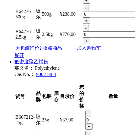
+
-
玻
B642761-
500g
¥238.00
500g
尔
+
-
玻
B642761-
2.5kg
¥776.00
2.5kg
尔
+
大包装询价?
收藏商品
加入购物车
展开
低密度聚乙烯粉
英文名：
Polyethylene
Cas No.：
9002-88-4
您
品
库
的
货号
包装
目录价
数量
牌
存
价
格
-
玻
B607212-
25g
¥37.00
25g
尔
+
-