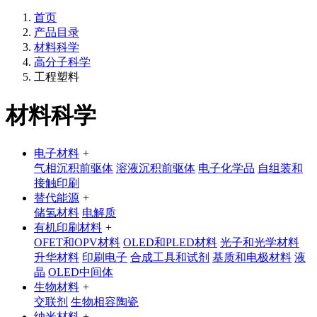
首页
产品目录
材料科学
高分子科学
工程塑料
材料科学
电子材料
+
气相沉积前驱体
溶液沉积前驱体
电子化学品
自组装和
接触印刷
替代能源
+
储氢材料
电解质
有机印刷材料
+
OFET和OPV材料
OLED和PLED材料
光子和光学材料
升华材料
印刷电子
合成工具和试剂
基质和电极材料
液
晶
OLED中间体
生物材料
+
交联剂
生物相容陶瓷
纳米材料
+