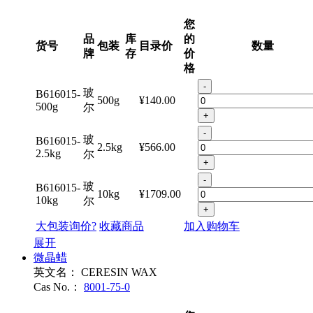
您
品
库
的
货号
包装
目录价
数量
牌
存
价
格
-
玻
B616015-
500g
¥140.00
500g
尔
+
-
玻
B616015-
2.5kg
¥566.00
2.5kg
尔
+
-
玻
B616015-
10kg
¥1709.00
10kg
尔
+
大包装询价?
收藏商品
加入购物车
展开
微晶蜡
英文名：
CERESIN WAX
Cas No.：
8001-75-0