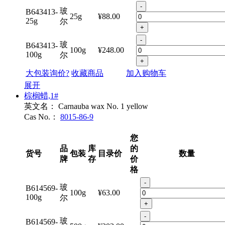
-
玻
B643413-
25g
¥88.00
25g
尔
+
-
玻
B643413-
100g
¥248.00
100g
尔
+
大包装询价?
收藏商品
加入购物车
展开
棕榈蜡,1#
英文名：
Carnauba wax No. 1 yellow
Cas No.：
8015-86-9
您
品
库
的
货号
包装
目录价
数量
牌
存
价
格
-
玻
B614569-
100g
¥63.00
100g
尔
+
-
玻
B614569-