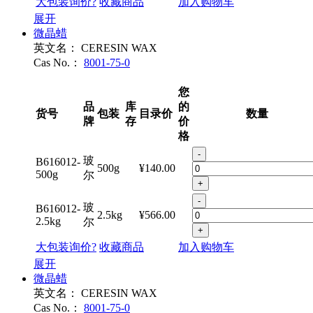
大包装询价?
收藏商品
加入购物车
展开
微晶蜡
英文名：
CERESIN WAX
Cas No.：
8001-75-0
您
品
库
的
货号
包装
目录价
数量
牌
存
价
格
-
玻
B616012-
500g
¥140.00
500g
尔
+
-
玻
B616012-
2.5kg
¥566.00
2.5kg
尔
+
大包装询价?
收藏商品
加入购物车
展开
微晶蜡
英文名：
CERESIN WAX
Cas No.：
8001-75-0