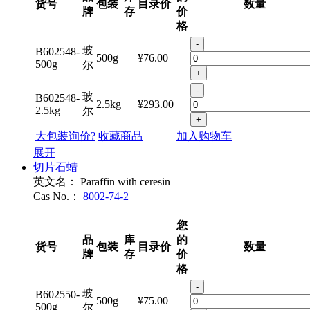
货号
包装
目录价
数量
牌
存
价
格
-
玻
B602548-
500g
¥76.00
500g
尔
+
-
玻
B602548-
2.5kg
¥293.00
2.5kg
尔
+
大包装询价?
收藏商品
加入购物车
展开
切片石蜡
英文名：
Paraffin with ceresin
Cas No.：
8002-74-2
您
品
库
的
货号
包装
目录价
数量
牌
存
价
格
-
玻
B602550-
500g
¥75.00
500g
尔