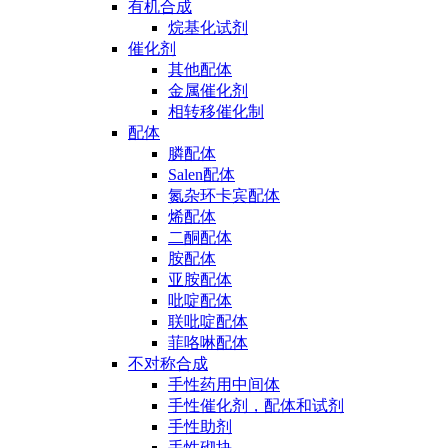
有机合成
烷基化试剂
催化剂
其他配体
金属催化剂
相转移催化制
配体
膦配体
Salen配体
氮杂环卡宾配体
烯配体
二酮配体
胺配体
亚胺配体
吡啶配体
联吡啶配体
菲咯啉配体
不对称合成
手性药用中间体
手性催化剂，配体和试剂
手性助剂
手性砌块