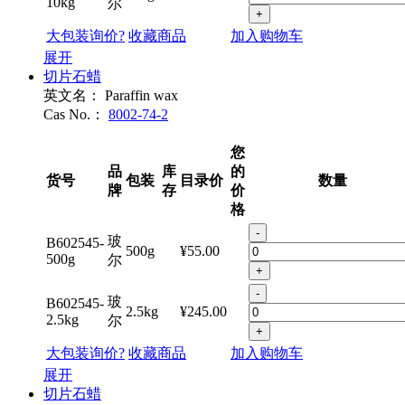
10kg
尔
+
大包装询价?
收藏商品
加入购物车
展开
切片石蜡
英文名：
Paraffin wax
Cas No.：
8002-74-2
您
品
库
的
货号
包装
目录价
数量
牌
存
价
格
-
玻
B602545-
500g
¥55.00
500g
尔
+
-
玻
B602545-
2.5kg
¥245.00
2.5kg
尔
+
大包装询价?
收藏商品
加入购物车
展开
切片石蜡