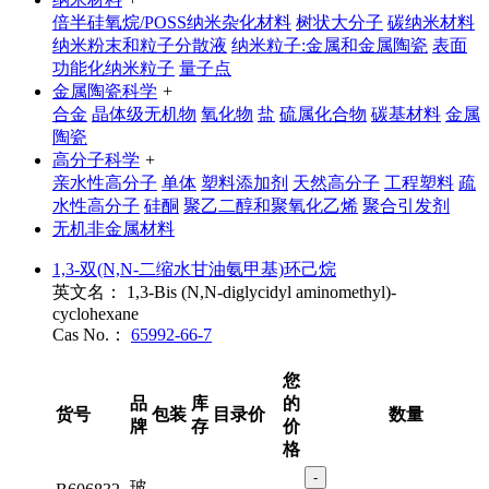
倍半硅氧烷/POSS纳米杂化材料
树状大分子
碳纳米材料
纳米粉末和粒子分散液
纳米粒子:金属和金属陶瓷
表面
功能化纳米粒子
量子点
金属陶瓷科学
+
合金
晶体级无机物
氧化物
盐
硫属化合物
碳基材料
金属
陶瓷
高分子科学
+
亲水性高分子
单体
塑料添加剂
天然高分子
工程塑料
疏
水性高分子
硅酮
聚乙二醇和聚氧化乙烯
聚合引发剂
无机非金属材料
1,3-双(N,N-二缩水甘油氨甲基)环己烷
英文名：
1,3-Bis (N,N-diglycidyl aminomethyl)-
cyclohexane
Cas No.：
65992-66-7
您
品
库
的
货号
包装
目录价
数量
牌
存
价
格
-
玻