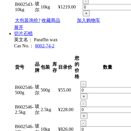
-
玻
B602543-
10kg
¥1219.00
10kg
尔
+
大包装询价?
收藏商品
加入购物车
展开
切片石蜡
英文名：
Paraffin wax
Cas No.：
8002-74-2
您
品
库
的
货号
包装
目录价
数量
牌
存
价
格
-
玻
B602546-
500g
¥55.00
500g
尔
+
-
玻
B602546-
2.5kg
¥228.00
2.5kg
尔
+
-
玻
B602546-
10kg
¥826.00