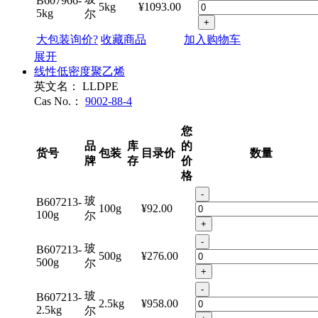
B607966-
5kg
¥1093.00
5kg
尔
+
大包装询价?
收藏商品
加入购物车
展开
线性低密度聚乙烯
英文名：
LLDPE
Cas No.：
9002-88-4
您
品
库
的
货号
包装
目录价
数量
牌
存
价
格
-
玻
B607213-
100g
¥92.00
100g
尔
+
-
玻
B607213-
500g
¥276.00
500g
尔
+
-
玻
B607213-
2.5kg
¥958.00
2.5kg
尔