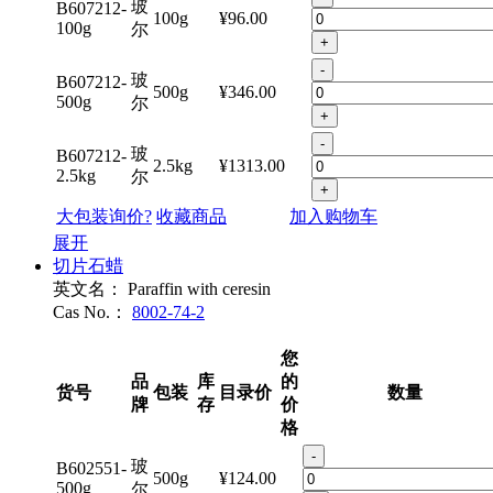
玻
B607212-
100g
¥96.00
100g
尔
+
-
玻
B607212-
500g
¥346.00
500g
尔
+
-
玻
B607212-
2.5kg
¥1313.00
2.5kg
尔
+
大包装询价?
收藏商品
加入购物车
展开
切片石蜡
英文名：
Paraffin with ceresin
Cas No.：
8002-74-2
您
品
库
的
货号
包装
目录价
数量
牌
存
价
格
-
玻
B602551-
500g
¥124.00
500g
尔