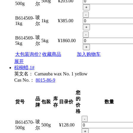
500g
¥203.00
500g
尔
+
-
玻
B614569-
1kg
¥385.00
1kg
尔
+
-
玻
B614569-
5kg
¥1860.00
5kg
尔
+
大包装询价?
收藏商品
加入购物车
展开
棕榈蜡,1#
英文名：
Carnauba wax No. 1 yellow
Cas No.：
8015-86-9
您
品
库
的
货号
包装
目录价
数量
牌
存
价
格
-
玻
B614570-
500g
¥128.00
500g
尔
+