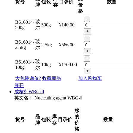
货号
包装
目录价
数量
牌
存
价
格
-
玻
B616014-
500g
¥140.00
500g
尔
+
-
玻
B616014-
2.5kg
¥566.00
2.5kg
尔
+
-
玻
B616014-
10kg
¥1709.00
10kg
尔
+
大包装询价?
收藏商品
加入购物车
展开
成核剂WBG-II
英文名：
Nucleating agent WBG-Ⅱ
您
品
库
的
货号
包装
目录价
数量
牌
存
价
格