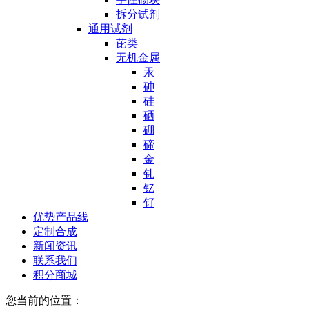
拆分试剂
通用试剂
芘类
无机金属
汞
砷
硅
硒
硼
碲
金
钆
钇
钌
优势产品线
定制合成
新闻资讯
联系我们
积分商城
您当前的位置：