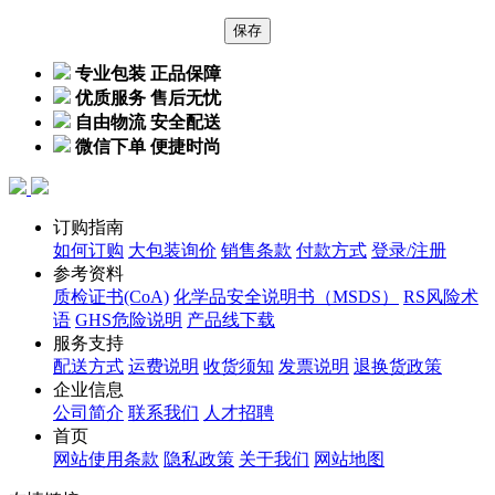
专业包装 正品保障
优质服务 售后无忧
自由物流 安全配送
微信下单 便捷时尚
订购指南
如何订购
大包装询价
销售条款
付款方式
登录/注册
参考资料
质检证书(CoA)
化学品安全说明书（MSDS）
RS风险术
语
GHS危险说明
产品线下载
服务支持
配送方式
运费说明
收货须知
发票说明
退换货政策
企业信息
公司简介
联系我们
人才招聘
首页
网站使用条款
隐私政策
关于我们
网站地图