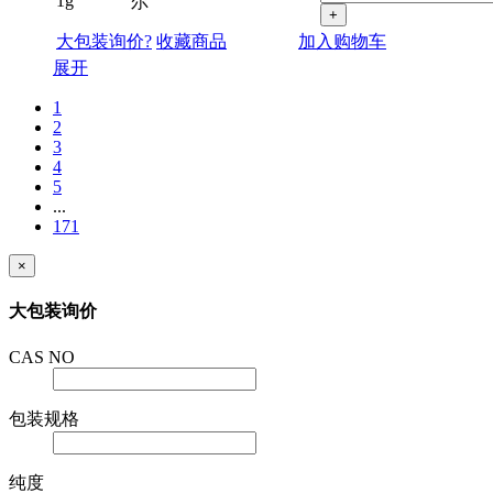
1g
尔
+
大包装询价?
收藏商品
加入购物车
展开
1
2
3
4
5
...
171
×
大包装询价
CAS NO
包装规格
纯度