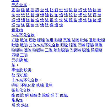
无机金属
+
汞
砷
硅
硒
硼
碲
金
钆
钇
钌
钍
钐
钒
钕
钙
钛
钠
钡
钨
钪
钬
钯
钴
钼
钽
钾
铀
铁
铂
铅
铈
铊
铋
铌
铍
铑
铒
铕
铜
铝
铟
铥
铪
铬
铯
铱
银
铷
铼
铽
锂
锆
锇
锌
锑
锗
锡
锰
锶
镁
镉
镍
镓
镝
镥
镧
镨
镱
氢化物
N-杂环化合物
+
吖啶
哌啶
嘧啶
咪唑
喹啉
咔唑
恶唑
哒嗪
吡咯
吡嗪
吡唑
吡啶
哌嗪
其他N-杂环化合物
吲哚
吲唑
吗啉
噻嗪
噻唑
喹唑啉
嘌呤
喹喔啉
三唑
苯并噁嗪
吲哚啉
噁唑
异噁唑
四唑
三嗪
无机磷
碱
胺
+
手性胺
胺类
盐
无机酸
非N-杂环化合物
+
噻吩
环氧化物
呋喃
吡喃
羰基化合物
+
酯
酰胺
酮
羧酸盐
羧酸
醛
酐
酰氯
脂肪烃
+
烯
烷
炔烃