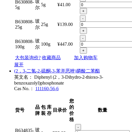
玻
B630808-
5g
¥41.00
5g
尔
+
-
玻
B630808-
25g
¥139.00
25g
尔
+
-
玻
B630808-
100g
¥447.00
100g
尔
+
大包装询价?
收藏商品
加入购物车
展开
(2，3-二氢-2-硫酮-3-苯并恶唑)膦酸二苯酯
英文名：
Diphenyl (2，3-Dihydro-2-thioxo-3-
benzoxazolyl)phosphonate
Cas No.：
111160-56-6
您
品
包
库
的
货号
目录价
数量
牌
装
存
价
格
-
玻
B634835-