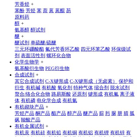
芳香烃
+
苯酚
芳烃
苯
萘
蒽
蒽醌
芴
原料药
醇
+
氨基醇
醇试剂
醚
+
醚试剂
单硫醚/硫醚
三元环硼酸酯
氟代芳香环乙酸
四元环苯乙酸
环保级试
剂
表面活性剂
螺环化合物
化学生物学
+
氨基酸衍生物
PEG衍生物
合成试剂
+
其它合成试剂
C-X键形成
C-X键形成（无卤素）
保护和
衍生
有机碱
有机酸
氧化剂
特种气体
缩合剂
脱水试剂
螯合/络合化合物
路易斯酸
还原剂
键形成
有机氟
离子液
体
有机磷
电化学合成
有机氰
有机砌块产品
+
芳烃产品
酮产品
酯产品
醇产品
醚产品
腙
肟
脲
肼
腈
胍
砜
羧酸产品
有机金属试剂
+
有机汞
有机硅
有机铅
有机铜
有机铝
有机锂
有机锌
有