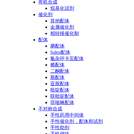
有机合成
烷基化试剂
催化剂
其他配体
金属催化剂
相转移催化制
配体
膦配体
Salen配体
氮杂环卡宾配体
烯配体
二酮配体
胺配体
亚胺配体
吡啶配体
联吡啶配体
菲咯啉配体
不对称合成
手性药用中间体
手性催化剂，配体和试剂
手性助剂
手性砌块