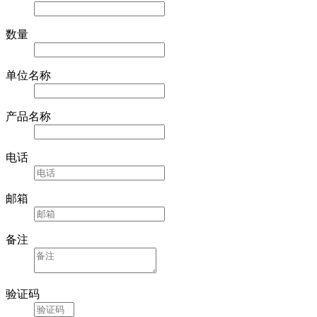
数量
单位名称
产品名称
电话
邮箱
备注
验证码