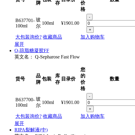
牌
存
价
格
-
玻
B637701-
100ml
¥1901.00
100ml
尔
+
大包装询价?
收藏商品
加入购物车
展开
Q-琼脂糖凝胶FF
英文名：
Q-Sepharose Fast Flow
您
品
库
的
货号
包装
目录价
数量
牌
存
价
格
-
玻
B637700-
100ml
¥1901.00
100ml
尔
+
大包装询价?
收藏商品
加入购物车
展开
RIPA裂解液(中)