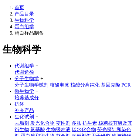
首页
产品目录
生物科学
蛋白组学
蛋白样品制备
生物科学
代谢组学
+
代谢途径
分子生物学
+
分子生物学试剂
核酸电泳
核酸分离纯化
基因克隆
PCR
微生物学
+
培养基成分
抗体
+
补充产品
生化试剂
+
去垢剂
发光化合物
变性剂
多肽
抗生素
核糖核苷酸及其
衍生物
氨基酸
生物缓冲液
碳水化合物
荧光探针和染色
剂
蛋白质和衍生物
螯合剂
赋形剂仅用于研究
酶与辅酶