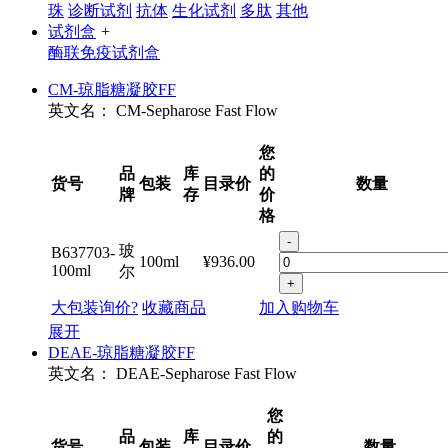
珠
诊断试剂
抗体
生化试剂
多肽
其他
试剂盒
+
酶联免疫试剂盒
CM-琼脂糖凝胶FF
英文名：
CM-Sepharose Fast Flow
您
品
库
的
货号
包装
目录价
数量
牌
存
价
格
-
玻
B637703-
100ml
¥936.00
100ml
尔
+
大包装询价?
收藏商品
加入购物车
展开
DEAE-琼脂糖凝胶FF
英文名：
DEAE-Sepharose Fast Flow
您
品
库
的
货号
包装
目录价
数量