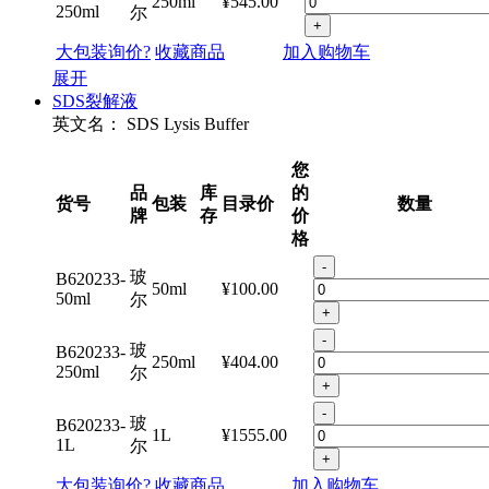
250ml
¥545.00
250ml
尔
+
大包装询价?
收藏商品
加入购物车
展开
SDS裂解液
英文名：
SDS Lysis Buffer
您
品
库
的
货号
包装
目录价
数量
牌
存
价
格
-
玻
B620233-
50ml
¥100.00
50ml
尔
+
-
玻
B620233-
250ml
¥404.00
250ml
尔
+
-
玻
B620233-
1L
¥1555.00
1L
尔
+
大包装询价?
收藏商品
加入购物车