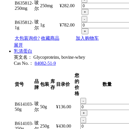
玻
B635812-
250mg
¥282.00
250mg
尔
+
-
玻
B635812-
1g
¥782.00
1g
尔
+
大包装询价?
收藏商品
加入购物车
展开
乳清蛋白
英文名：
Glycoproteins, bovine-whey
Cas No.：
84082-51-9
您
品
库
的
货号
包装
目录价
数量
牌
存
价
格
-
玻
B614103-
50g
¥136.00
50g
尔
+
-
玻
B614103-
250g
¥430.00
250g
尔