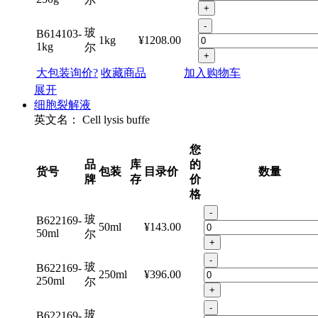
+
-
玻
B614103-
1kg
¥1208.00
1kg
尔
+
大包装询价?
收藏商品
加入购物车
展开
细胞裂解液
英文名：
Cell lysis buffe
您
品
库
的
货号
包装
目录价
数量
牌
存
价
格
-
玻
B622169-
50ml
¥143.00
50ml
尔
+
-
玻
B622169-
250ml
¥396.00
250ml
尔
+
-
玻
B622169-