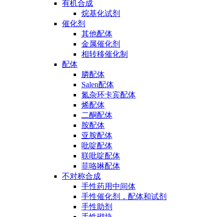
有机合成
烷基化试剂
催化剂
其他配体
金属催化剂
相转移催化制
配体
膦配体
Salen配体
氮杂环卡宾配体
烯配体
二酮配体
胺配体
亚胺配体
吡啶配体
联吡啶配体
菲咯啉配体
不对称合成
手性药用中间体
手性催化剂，配体和试剂
手性助剂
手性砌块