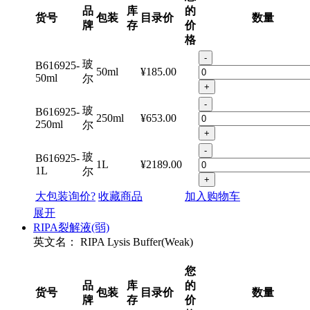
品
库
的
货号
包装
目录价
数量
牌
存
价
格
-
玻
B616925-
50ml
¥185.00
50ml
尔
+
-
玻
B616925-
250ml
¥653.00
250ml
尔
+
-
玻
B616925-
1L
¥2189.00
1L
尔
+
大包装询价?
收藏商品
加入购物车
展开
RIPA裂解液(弱)
英文名：
RIPA Lysis Buffer(Weak)
您
品
库
的
货号
包装
目录价
数量
牌
存
价