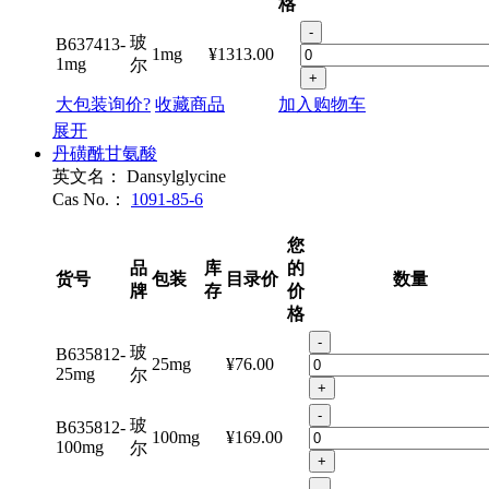
格
-
玻
B637413-
1mg
¥1313.00
1mg
尔
+
大包装询价?
收藏商品
加入购物车
展开
丹磺酰甘氨酸
英文名：
Dansylglycine
Cas No.：
1091-85-6
您
品
库
的
货号
包装
目录价
数量
牌
存
价
格
-
玻
B635812-
25mg
¥76.00
25mg
尔
+
-
玻
B635812-
100mg
¥169.00
100mg
尔
+
-