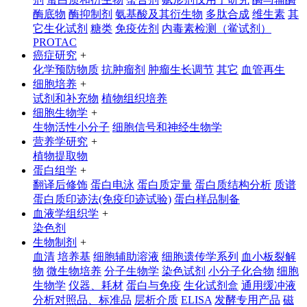
酶底物
酶抑制剂
氨基酸及其衍生物
多肽合成
维生素
其
它生化试剂
糖类
免疫佐剂
内毒素检测（鲎试剂）
PROTAC
癌症研究
+
化学预防物质
抗肿瘤剂
肿瘤生长调节
其它
血管再生
细胞培养
+
试剂和补充物
植物组织培养
细胞生物学
+
生物活性小分子
细胞信号和神经生物学
营养学研究
+
植物提取物
蛋白组学
+
翻译后修饰
蛋白电泳
蛋白质定量
蛋白质结构分析
质谱
蛋白质印迹法(免疫印迹试验)
蛋白样品制备
血液学组织学
+
染色剂
生物制剂
+
血清
培养基
细胞辅助溶液
细胞遗传学系列
血小板裂解
物
微生物培养
分子生物学
染色试剂
小分子化合物
细胞
生物学
仪器、耗材
蛋白与免疫
生化试剂盒
通用缓冲液
分析对照品、标准品
层析介质
ELISA
发酵专用产品
磁