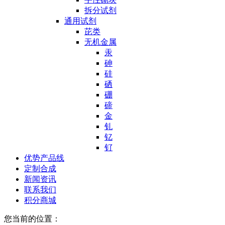
拆分试剂
通用试剂
芘类
无机金属
汞
砷
硅
硒
硼
碲
金
钆
钇
钌
优势产品线
定制合成
新闻资讯
联系我们
积分商城
您当前的位置：