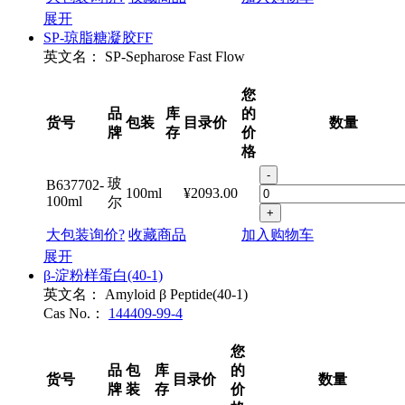
展开
SP-琼脂糖凝胶FF
英文名：
SP-Sepharose Fast Flow
您
品
库
的
货号
包装
目录价
数量
牌
存
价
格
-
玻
B637702-
100ml
¥2093.00
100ml
尔
+
大包装询价?
收藏商品
加入购物车
展开
β-淀粉样蛋白(40-1)
英文名：
Amyloid β Peptide(40-1)
Cas No.：
144409-99-4
您
品
包
库
的
货号
目录价
数量
牌
装
存
价