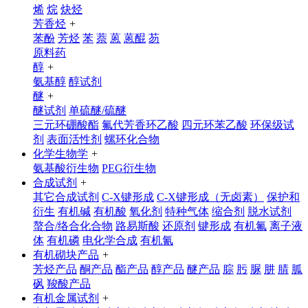
烯
烷
炔烃
芳香烃
+
苯酚
芳烃
苯
萘
蒽
蒽醌
芴
原料药
醇
+
氨基醇
醇试剂
醚
+
醚试剂
单硫醚/硫醚
三元环硼酸酯
氟代芳香环乙酸
四元环苯乙酸
环保级试
剂
表面活性剂
螺环化合物
化学生物学
+
氨基酸衍生物
PEG衍生物
合成试剂
+
其它合成试剂
C-X键形成
C-X键形成（无卤素）
保护和
衍生
有机碱
有机酸
氧化剂
特种气体
缩合剂
脱水试剂
螯合/络合化合物
路易斯酸
还原剂
键形成
有机氟
离子液
体
有机磷
电化学合成
有机氰
有机砌块产品
+
芳烃产品
酮产品
酯产品
醇产品
醚产品
腙
肟
脲
肼
腈
胍
砜
羧酸产品
有机金属试剂
+