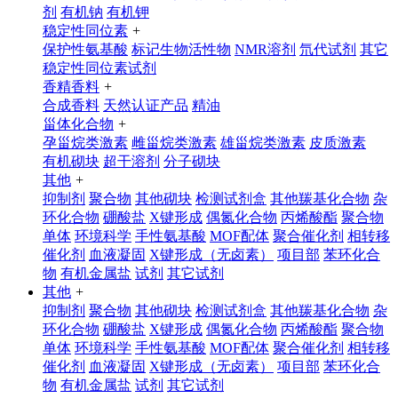
剂
有机钠
有机钾
稳定性同位素
+
保护性氨基酸
标记生物活性物
NMR溶剂
氘代试剂
其它
稳定性同位素试剂
香精香料
+
合成香料
天然认证产品
精油
甾体化合物
+
孕甾烷类激素
雌甾烷类激素
雄甾烷类激素
皮质激素
有机砌块
超干溶剂
分子砌块
其他
+
抑制剂
聚合物
其他砌块
检测试剂盒
其他羰基化合物
杂
环化合物
硼酸盐
X键形成
偶氮化合物
丙烯酸酯
聚合物
单体
环境科学
手性氨基酸
MOF配体
聚合催化剂
相转移
催化剂
血液凝固
X键形成（无卤素）
项目部
苯环化合
物
有机金属盐
试剂
其它试剂
其他
+
抑制剂
聚合物
其他砌块
检测试剂盒
其他羰基化合物
杂
环化合物
硼酸盐
X键形成
偶氮化合物
丙烯酸酯
聚合物
单体
环境科学
手性氨基酸
MOF配体
聚合催化剂
相转移
催化剂
血液凝固
X键形成（无卤素）
项目部
苯环化合
物
有机金属盐
试剂
其它试剂