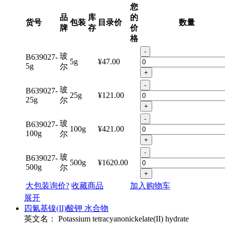
您
品
库
的
货号
包装
目录价
数量
牌
存
价
格
-
玻
B639027-
5g
¥47.00
5g
尔
+
-
玻
B639027-
25g
¥121.00
25g
尔
+
-
玻
B639027-
100g
¥421.00
100g
尔
+
-
玻
B639027-
500g
¥1620.00
500g
尔
+
大包装询价?
收藏商品
加入购物车
展开
四氰基镍(II)酸钾 水合物
英文名：
Potassium tetracyanonickelate(II) hydrate