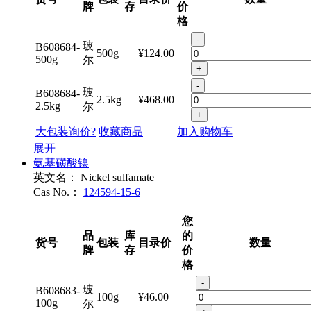
牌
存
价
格
-
玻
B608684-
500g
¥124.00
500g
尔
+
-
玻
B608684-
2.5kg
¥468.00
2.5kg
尔
+
大包装询价?
收藏商品
加入购物车
展开
氨基磺酸镍
英文名：
Nickel sulfamate
Cas No.：
124594-15-6
您
品
库
的
货号
包装
目录价
数量
牌
存
价
格
-
玻
B608683-
100g
¥46.00
100g
尔