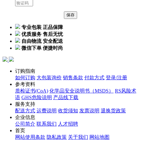
专业包装 正品保障
优质服务 售后无忧
自由物流 安全配送
微信下单 便捷时尚
订购指南
如何订购
大包装询价
销售条款
付款方式
登录/注册
参考资料
质检证书(CoA)
化学品安全说明书（MSDS）
RS风险术
语
GHS危险说明
产品线下载
服务支持
配送方式
运费说明
收货须知
发票说明
退换货政策
企业信息
公司简介
联系我们
人才招聘
首页
网站使用条款
隐私政策
关于我们
网站地图