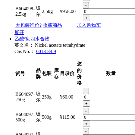
-
玻
B604098-
2.5kg
¥958.00
2.5kg
尔
+
大包装询价?
收藏商品
加入购物车
展开
乙酸镍,四水合物
英文名：
Nickel acetate tetrahydrate
Cas No.：
6018-89-9
您
品
库
的
货号
包装
目录价
数量
牌
存
价
格
-
玻
B604097-
250g
¥60.00
250g
尔
+
-
玻
B604097-
500g
¥115.00
500g
尔
+
-
玻
B604097-