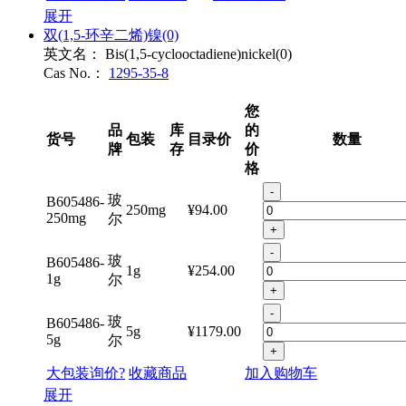
展开
双(1,5-环辛二烯)镍(0)
英文名：
Bis(1,5-cyclooctadiene)nickel(0)
Cas No.：
1295-35-8
您
品
库
的
货号
包装
目录价
数量
牌
存
价
格
-
玻
B605486-
250mg
¥94.00
250mg
尔
+
-
玻
B605486-
1g
¥254.00
1g
尔
+
-
玻
B605486-
5g
¥1179.00
5g
尔
+
大包装询价?
收藏商品
加入购物车
展开