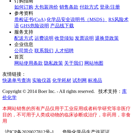
订购指南
如何订购
大包装询价
销售条款
付款方式
登录/注册
参考资料
质检证书(CoA)
化学品安全说明书（MSDS）
RS风险术
语
GHS危险说明
产品线下载
服务支持
配送方式
运费说明
收货须知
发票说明
退换货政策
企业信息
公司简介
联系我们
人才招聘
首页
网站使用条款
隐私政策
关于我们
网站地图
友情链接：
快递单号查询
实验仪器
化学耗材
试剂网
标准品
Copyright © 2014 Boer Inc. - All rights reserved. 技术支持：
库
价化学
本网站销售的所有产品仅用于工业应用或者科学研究等非医疗
目的，不可用于人类或动物的临床诊断或治疗，非药用，非食
用
沪ICP备2020027812号-1
危险化学品生产许可证