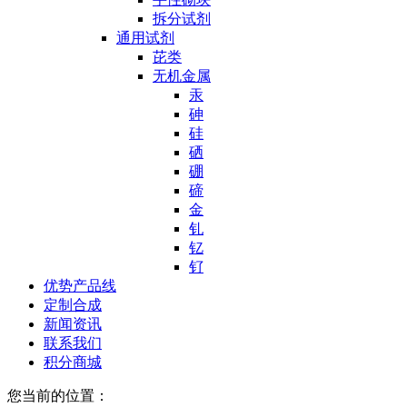
拆分试剂
通用试剂
芘类
无机金属
汞
砷
硅
硒
硼
碲
金
钆
钇
钌
优势产品线
定制合成
新闻资讯
联系我们
积分商城
您当前的位置：